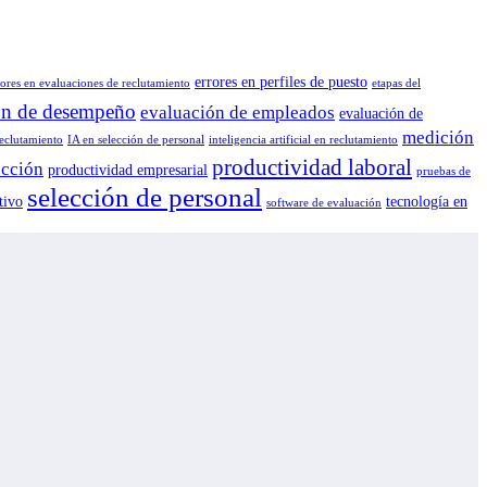
errores en perfiles de puesto
rores en evaluaciones de reclutamiento
etapas del
ón de desempeño
evaluación de empleados
evaluación de
medición
reclutamiento
IA en selección de personal
inteligencia artificial en reclutamiento
productividad laboral
ección
productividad empresarial
pruebas de
selección de personal
tivo
tecnología en
software de evaluación