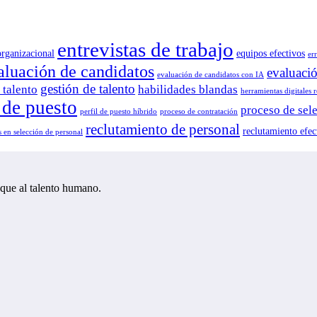
entrevistas de trabajo
organizacional
equipos efectivos
er
aluación de candidatos
evaluaci
evaluación de candidatos con IA
gestión de talento
 talento
habilidades blandas
herramientas digitales 
l de puesto
proceso de sel
perfil de puesto híbrido
proceso de contratación
reclutamiento de personal
reclutamiento efec
 en selección de personal
oque al talento humano.