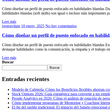
Cómo diseñar un perfil de puesto enfocado en habilidades blandas Dura
habilidades blandas (soft skills) son igual o incluso más importantes 
Leer más
jorgeavilam
10 enero, 2025
No hay comentarios
Cómo diseñar un perfil de puesto enfocado en habili
Cómo diseñar un perfil de puesto enfocado en habilidades blandas En 
destaque habilidades como la comunicación, la empatía y el trabajo en
Leer más
Buscar
Buscar
Entradas recientes
Modelo de Cafetería: Cómo los Beneficios flexibles ahorran cos
Stock Options 2026: Guía estratégica para convertir a tus empl
People Analytics en 2026: Cómo el análisis de rotación de perso
Cómo implementar programas de Mentoring y Coaching Interno p
El fin del sueldo tradicional: El impacto del Salario emocional 