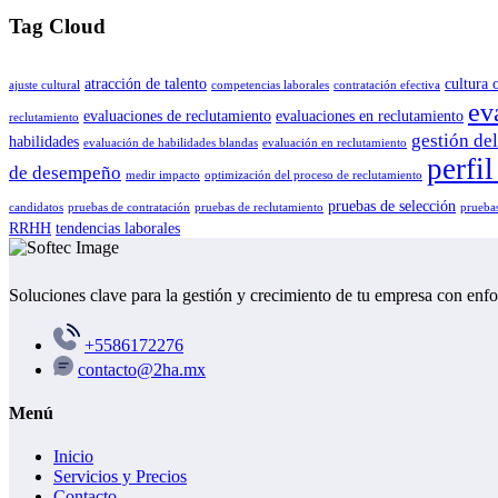
Tag Cloud
atracción de talento
cultura 
ajuste cultural
competencias laborales
contratación efectiva
ev
evaluaciones de reclutamiento
evaluaciones en reclutamiento
reclutamiento
gestión del
habilidades
evaluación de habilidades blandas
evaluación en reclutamiento
perfi
de desempeño
medir impacto
optimización del proceso de reclutamiento
pruebas de selección
candidatos
pruebas de contratación
pruebas de reclutamiento
pruebas
RRHH
tendencias laborales
Soluciones clave para la gestión y crecimiento de tu empresa con enf
+5586172276
contacto@2ha.mx
Menú
Inicio
Servicios y Precios
Contacto