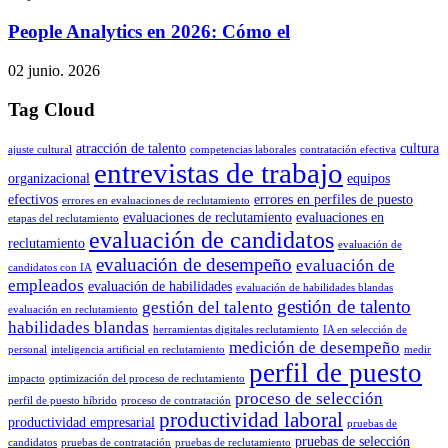
People Analytics en 2026: Cómo el
02 junio. 2026
Tag Cloud
atracción de talento
cultura
ajuste cultural
competencias laborales
contratación efectiva
entrevistas de trabajo
organizacional
equipos
efectivos
errores en perfiles de puesto
errores en evaluaciones de reclutamiento
evaluaciones de reclutamiento
evaluaciones en
etapas del reclutamiento
evaluación de candidatos
reclutamiento
evaluación de
evaluación de desempeño
evaluación de
candidatos con IA
empleados
evaluación de habilidades
evaluación de habilidades blandas
gestión de talento
gestión del talento
evaluación en reclutamiento
habilidades blandas
herramientas digitales reclutamiento
IA en selección de
medición de desempeño
personal
inteligencia artificial en reclutamiento
medir
perfil de puesto
impacto
optimización del proceso de reclutamiento
proceso de selección
perfil de puesto híbrido
proceso de contratación
productividad laboral
productividad empresarial
pruebas de
pruebas de selección
candidatos
pruebas de contratación
pruebas de reclutamiento