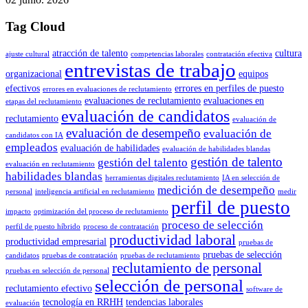
Tag Cloud
atracción de talento
cultura
ajuste cultural
competencias laborales
contratación efectiva
entrevistas de trabajo
organizacional
equipos
efectivos
errores en perfiles de puesto
errores en evaluaciones de reclutamiento
evaluaciones de reclutamiento
evaluaciones en
etapas del reclutamiento
evaluación de candidatos
reclutamiento
evaluación de
evaluación de desempeño
evaluación de
candidatos con IA
empleados
evaluación de habilidades
evaluación de habilidades blandas
gestión de talento
gestión del talento
evaluación en reclutamiento
habilidades blandas
herramientas digitales reclutamiento
IA en selección de
medición de desempeño
personal
inteligencia artificial en reclutamiento
medir
perfil de puesto
impacto
optimización del proceso de reclutamiento
proceso de selección
perfil de puesto híbrido
proceso de contratación
productividad laboral
productividad empresarial
pruebas de
pruebas de selección
candidatos
pruebas de contratación
pruebas de reclutamiento
reclutamiento de personal
pruebas en selección de personal
selección de personal
reclutamiento efectivo
software de
tecnología en RRHH
tendencias laborales
evaluación