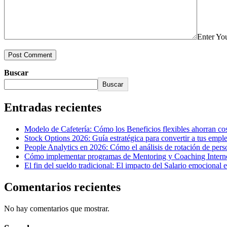
Enter Y
Post Comment
Buscar
Buscar
Entradas recientes
Modelo de Cafetería: Cómo los Beneficios flexibles ahorran cos
Stock Options 2026: Guía estratégica para convertir a tus empl
People Analytics en 2026: Cómo el análisis de rotación de perso
Cómo implementar programas de Mentoring y Coaching Interno p
El fin del sueldo tradicional: El impacto del Salario emocional 
Comentarios recientes
No hay comentarios que mostrar.