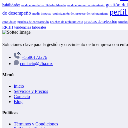
gestión del
habilidades
evaluación de habilidades blandas
evaluación en reclutamiento
perfi
de desempeño
medir impacto
optimización del proceso de reclutamiento
pruebas de selección
candidatos
pruebas de contratación
pruebas de reclutamiento
pruebas
RRHH
tendencias laborales
Soluciones clave para la gestión y crecimiento de tu empresa con enf
+5586172276
contacto@2ha.mx
Menú
Inicio
Servicios y Precios
Contacto
Blog
Políticas
Términos y Condiciones