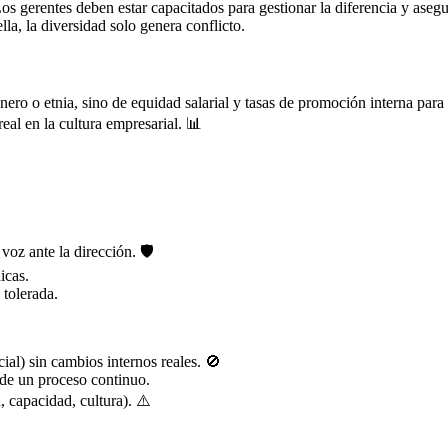
Los gerentes deben estar capacitados para gestionar la diferencia y ase
la, la diversidad solo genera conflicto.
nero o etnia, sino de equidad salarial y tasas de promoción interna pa
eal en la cultura empresarial. 📊
z ante la dirección. 🛡️
icas.
 tolerada.
l) sin cambios internos reales. 🚫
 de un proceso continuo.
, capacidad, cultura). ⚠️