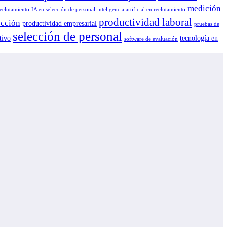
medición
reclutamiento
IA en selección de personal
inteligencia artificial en reclutamiento
productividad laboral
ección
productividad empresarial
pruebas de
selección de personal
tivo
tecnología en
software de evaluación