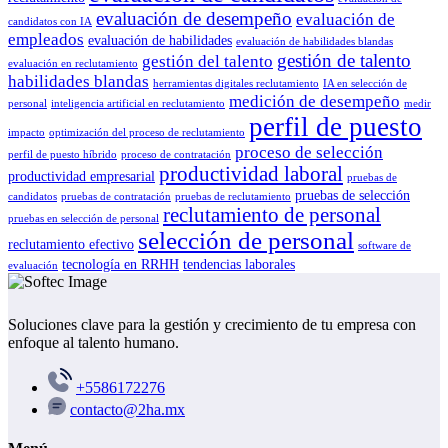
evaluación de desempeño
evaluación de
candidatos con IA
empleados
evaluación de habilidades
evaluación de habilidades blandas
gestión de talento
gestión del talento
evaluación en reclutamiento
habilidades blandas
herramientas digitales reclutamiento
IA en selección de
medición de desempeño
personal
inteligencia artificial en reclutamiento
medir
perfil de puesto
impacto
optimización del proceso de reclutamiento
proceso de selección
perfil de puesto híbrido
proceso de contratación
productividad laboral
productividad empresarial
pruebas de
pruebas de selección
candidatos
pruebas de contratación
pruebas de reclutamiento
reclutamiento de personal
pruebas en selección de personal
selección de personal
reclutamiento efectivo
software de
tecnología en RRHH
tendencias laborales
evaluación
Soluciones clave para la gestión y crecimiento de tu empresa con
enfoque al talento humano.
+5586172276
contacto@2ha.mx