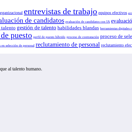
entrevistas de trabajo
organizacional
equipos efectivos
er
aluación de candidatos
evaluaci
evaluación de candidatos con IA
gestión de talento
 talento
habilidades blandas
herramientas digitales 
l de puesto
proceso de sel
perfil de puesto híbrido
proceso de contratación
reclutamiento de personal
reclutamiento efec
 en selección de personal
oque al talento humano.