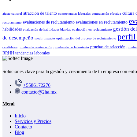
atracción de talento
cultura 
ajuste cultural
competencias laborales
contratación efectiva
ev
evaluaciones de reclutamiento
evaluaciones en reclutamiento
reclutamiento
gestión del
habilidades
evaluación de habilidades blandas
evaluación en reclutamiento
perfi
de desempeño
medir impacto
optimización del proceso de reclutamiento
pruebas de selección
candidatos
pruebas de contratación
pruebas de reclutamiento
pruebas
RRHH
tendencias laborales
Soluciones clave para la gestión y crecimiento de tu empresa con enf
+5586172276
contacto@2ha.mx
Menú
Inicio
Servicios y Precios
Contacto
Blog