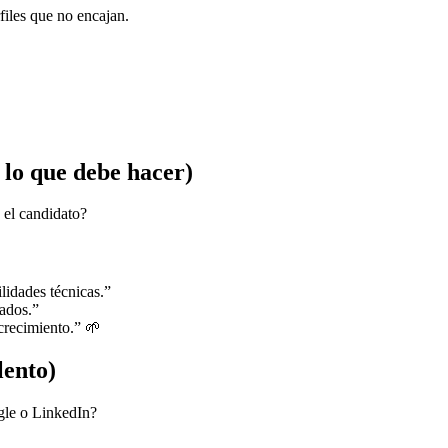
files que no encajan.
o lo que debe hacer)
 el candidato?
lidades técnicas.”
tados.”
crecimiento.” 🌱
lento)
gle o LinkedIn?