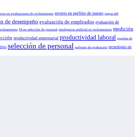
errores en perfiles de puesto
rores en evaluaciones de reclutamiento
etapas del
ón de desempeño
evaluación de empleados
evaluación de
medición
reclutamiento
IA en selección de personal
inteligencia artificial en reclutamiento
productividad laboral
ección
productividad empresarial
pruebas de
selección de personal
tivo
tecnología en
software de evaluación