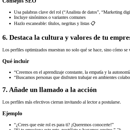
Consejos SEO
Usa palabras clave del rol (“Analista de datos”, “Marketing digi
Incluye sinónimos o variantes comunes
Hazlo escaneable: títulos, negritas y listas 📋
6. Destaca la cultura y valores de tu empre
Los perfiles optimizados muestran no solo qué se hace, sino cómo se v
Qué incluir
“Creemos en el aprendizaje constante, la empatía y la autonomí
“Buscamos personas que disfruten trabajar en ambientes colabor
7. Añade un llamado a la acción
Los perfiles más efectivos cierran invitando al lector a postularse.
Ejemplo
“¿Crees que este rol es para ti? ¡Queremos conocerte!”
“Si te emociona este reto, postúlate y hagamos equipo.” 🤝