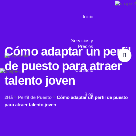
Inicio
Servicios y
Precios
Cómo adaptar un perfil
de puesto para atraer
Contacto
talento joven
Blog
2Há
>
Perfil de Puesto
>
Cómo adaptar un perfil de puesto
para atraer talento joven