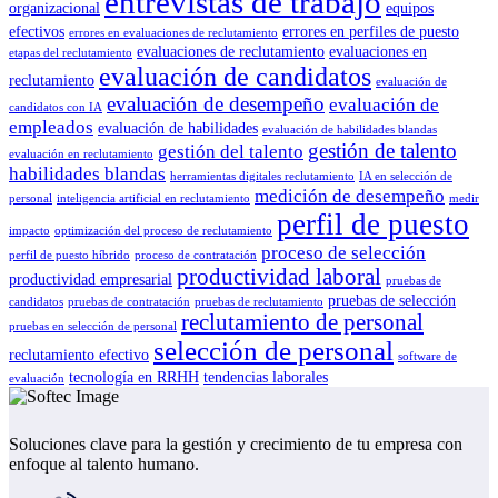
entrevistas de trabajo
organizacional
equipos
efectivos
errores en perfiles de puesto
errores en evaluaciones de reclutamiento
evaluaciones de reclutamiento
evaluaciones en
etapas del reclutamiento
evaluación de candidatos
reclutamiento
evaluación de
evaluación de desempeño
evaluación de
candidatos con IA
empleados
evaluación de habilidades
evaluación de habilidades blandas
gestión de talento
gestión del talento
evaluación en reclutamiento
habilidades blandas
herramientas digitales reclutamiento
IA en selección de
medición de desempeño
personal
inteligencia artificial en reclutamiento
medir
perfil de puesto
impacto
optimización del proceso de reclutamiento
proceso de selección
perfil de puesto híbrido
proceso de contratación
productividad laboral
productividad empresarial
pruebas de
pruebas de selección
candidatos
pruebas de contratación
pruebas de reclutamiento
reclutamiento de personal
pruebas en selección de personal
selección de personal
reclutamiento efectivo
software de
tecnología en RRHH
tendencias laborales
evaluación
Soluciones clave para la gestión y crecimiento de tu empresa con
enfoque al talento humano.