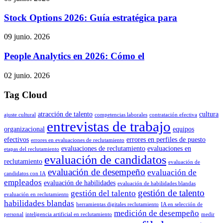
Stock Options 2026: Guía estratégica para
09 junio. 2026
People Analytics en 2026: Cómo el
02 junio. 2026
Tag Cloud
atracción de talento
cultura
ajuste cultural
competencias laborales
contratación efectiva
entrevistas de trabajo
organizacional
equipos
efectivos
errores en perfiles de puesto
errores en evaluaciones de reclutamiento
evaluaciones de reclutamiento
evaluaciones en
etapas del reclutamiento
evaluación de candidatos
reclutamiento
evaluación de
evaluación de desempeño
evaluación de
candidatos con IA
empleados
evaluación de habilidades
evaluación de habilidades blandas
gestión de talento
gestión del talento
evaluación en reclutamiento
habilidades blandas
herramientas digitales reclutamiento
IA en selección de
medición de desempeño
personal
inteligencia artificial en reclutamiento
medir