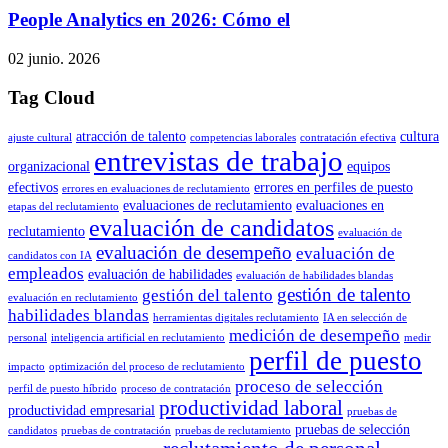
People Analytics en 2026: Cómo el
02 junio. 2026
Tag Cloud
atracción de talento
cultura
ajuste cultural
competencias laborales
contratación efectiva
entrevistas de trabajo
organizacional
equipos
efectivos
errores en perfiles de puesto
errores en evaluaciones de reclutamiento
evaluaciones de reclutamiento
evaluaciones en
etapas del reclutamiento
evaluación de candidatos
reclutamiento
evaluación de
evaluación de desempeño
evaluación de
candidatos con IA
empleados
evaluación de habilidades
evaluación de habilidades blandas
gestión de talento
gestión del talento
evaluación en reclutamiento
habilidades blandas
herramientas digitales reclutamiento
IA en selección de
medición de desempeño
personal
inteligencia artificial en reclutamiento
medir
perfil de puesto
impacto
optimización del proceso de reclutamiento
proceso de selección
perfil de puesto híbrido
proceso de contratación
productividad laboral
productividad empresarial
pruebas de
pruebas de selección
candidatos
pruebas de contratación
pruebas de reclutamiento