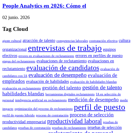
People Analytics en 2026: Cómo el
02 junio. 2026
Tag Cloud
atracción de talento
cultura
ajuste cultural
competencias laborales
contratación efectiva
entrevistas de trabajo
organizacional
equipos
efectivos
errores en perfiles de puesto
errores en evaluaciones de reclutamiento
evaluaciones de reclutamiento
evaluaciones en
etapas del reclutamiento
evaluación de candidatos
reclutamiento
evaluación de
evaluación de desempeño
evaluación de
candidatos con IA
empleados
evaluación de habilidades
evaluación de habilidades blandas
gestión de talento
gestión del talento
evaluación en reclutamiento
habilidades blandas
herramientas digitales reclutamiento
IA en selección de
medición de desempeño
personal
inteligencia artificial en reclutamiento
medir
perfil de puesto
impacto
optimización del proceso de reclutamiento
proceso de selección
perfil de puesto híbrido
proceso de contratación
productividad laboral
productividad empresarial
pruebas de
pruebas de selección
candidatos
pruebas de contratación
pruebas de reclutamiento