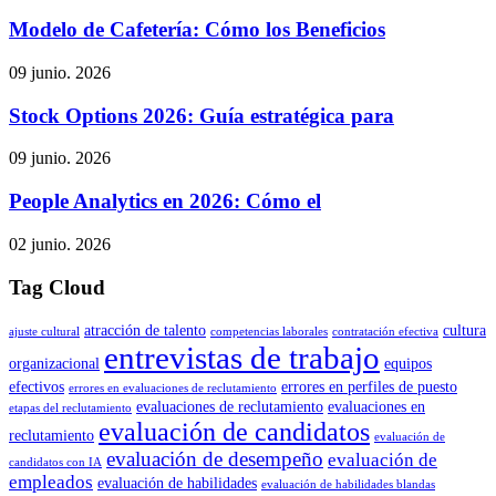
Modelo de Cafetería: Cómo los Beneficios
09 junio. 2026
Stock Options 2026: Guía estratégica para
09 junio. 2026
People Analytics en 2026: Cómo el
02 junio. 2026
Tag Cloud
atracción de talento
cultura
ajuste cultural
competencias laborales
contratación efectiva
entrevistas de trabajo
organizacional
equipos
efectivos
errores en perfiles de puesto
errores en evaluaciones de reclutamiento
evaluaciones de reclutamiento
evaluaciones en
etapas del reclutamiento
evaluación de candidatos
reclutamiento
evaluación de
evaluación de desempeño
evaluación de
candidatos con IA
empleados
evaluación de habilidades
evaluación de habilidades blandas