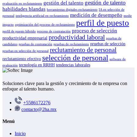
gestión de talento
gestión del talento
evaluación en reclutamiento
habilidades blandas
herramientas digitales reclutamiento
IA en selección de
medición de desempeño
personal
inteligencia artificial en reclutamiento
medir
perfil de puesto
impacto
optimización del proceso de reclutamiento
proceso de selección
perfil de puesto híbrido
proceso de contratación
productividad laboral
productividad empresarial
pruebas de
pruebas de selección
candidatos
pruebas de contratación
pruebas de reclutamiento
reclutamiento de personal
pruebas en selección de personal
selección de personal
reclutamiento efectivo
software de
tecnología en RRHH
tendencias laborales
evaluación
Soluciones clave para la gestión y crecimiento de tu empresa con
enfoque al talento humano.
+5586172276
contacto@2ha.mx
Menú
Inicio