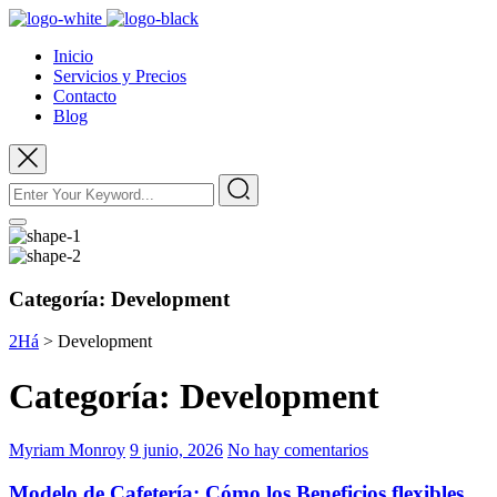
Inicio
Servicios y Precios
Contacto
Blog
Categoría:
Development
2Há
>
Development
Categoría:
Development
Myriam Monroy
9 junio, 2026
No hay comentarios
Modelo de Cafetería: Cómo los Beneficios flexibles