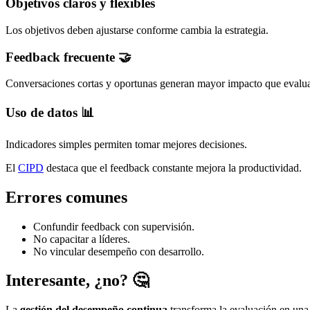
Objetivos claros y flexibles
Los objetivos deben ajustarse conforme cambia la estrategia.
Feedback frecuente 🤝
Conversaciones cortas y oportunas generan mayor impacto que evalua
Uso de datos 📊
Indicadores simples permiten tomar mejores decisiones.
El
CIPD
destaca que el feedback constante mejora la productividad.
Errores comunes
Confundir feedback con supervisión.
No capacitar a líderes.
No vincular desempeño con desarrollo.
Interesante, ¿no? 🤔
La
gestión del desempeño continua
transforma la evaluación en una 