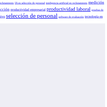
medición
reclutamiento
IA en selección de personal
inteligencia artificial en reclutamiento
productividad laboral
ección
productividad empresarial
pruebas de
selección de personal
tivo
tecnología en
software de evaluación