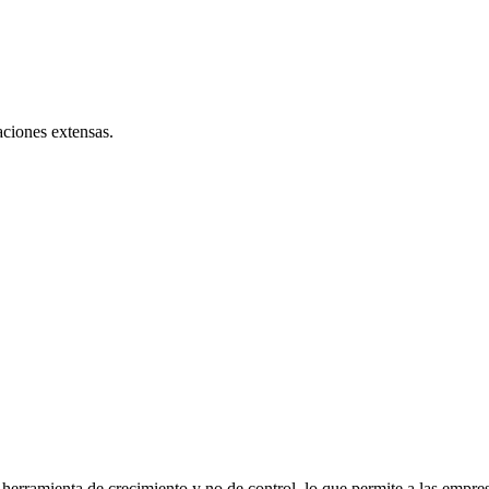
ciones extensas.
herramienta de crecimiento y no de control, lo que permite a las empre