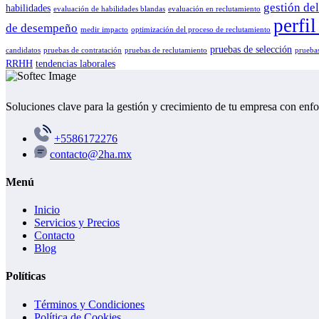
gestión del
habilidades
evaluación de habilidades blandas
evaluación en reclutamiento
perfi
de desempeño
medir impacto
optimización del proceso de reclutamiento
pruebas de selección
candidatos
pruebas de contratación
pruebas de reclutamiento
pruebas
RRHH
tendencias laborales
Soluciones clave para la gestión y crecimiento de tu empresa con enf
+5586172276
contacto@2ha.mx
Menú
Inicio
Servicios y Precios
Contacto
Blog
Políticas
Términos y Condiciones
Política de Cookies