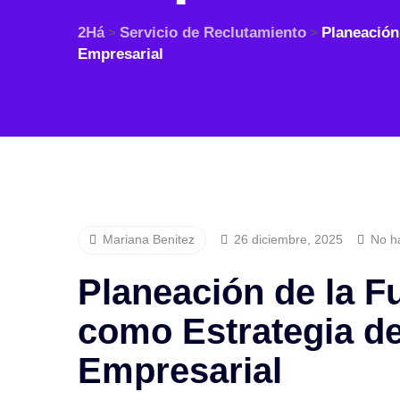
2Há
Servicio de Reclutamiento
Planeación
>
>
Empresarial
Mariana Benitez
26 diciembre, 2025
No ha
Planeación de la F
como Estrategia d
Empresarial